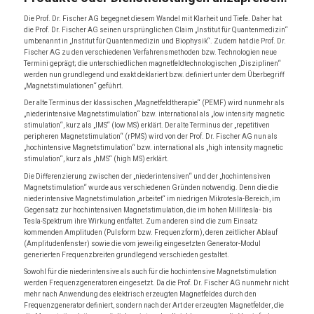
Die Prof. Dr. Fischer AG begegnet diesem Wandel mit Klarheit und Tiefe. Daher hat
die Prof. Dr. Fischer AG seinen ursprünglichen Claim „Institut für Quantenmedizin“
umbenannt in „Institut für Quantenmedizin und Biophysik“. Zudem hat die Prof. Dr.
Fischer AG zu den verschiedenen Verfahrensmethoden bzw. Technologien neue
Termini geprägt; die unterschiedlichen magnetfeldtechnologischen „Disziplinen“
werden nun grundlegend und exakt deklariert bzw. definiert unter dem Überbegriff
„Magnetstimulationen“ geführt.
Der alte Terminus der klassischen „Magnetfeldtherapie“ (PEMF) wird nunmehr als
„niederintensive Magnetstimulation“ bzw. international als „low intensity magnetic
stimulation“, kurz als „lMS“ (low MS) erklärt. Der alte Terminus der „repetitiven
peripheren Magnetstimulation“ (rPMS) wird von der Prof. Dr. Fischer AG nun als
„hochintensive Magnetstimulation“ bzw. international als „high intensity magnetic
stimulation“, kurz als „hMS“ (high MS) erklärt.
Die Differenzierung zwischen der „niederintensiven“ und der „hochintensiven
Magnetstimulation“ wurde aus verschiedenen Gründen notwendig. Denn die die
niederintensive Magnetstimulation „arbeitet“ im niedrigen Mikrotesla-Bereich, im
Gegensatz zur hochintensiven Magnetstimulation, die im hohen Millitesla- bis
Tesla-Spektrum ihre Wirkung entfaltet. Zum anderen sind die zum Einsatz
kommenden Amplituden (Pulsform bzw. Frequenzform), deren zeitlicher Ablauf
(Amplitudenfenster) sowie die vom jeweilig eingesetzten Generator-Modul
generierten Frequenzbreiten grundlegend verschieden gestaltet.
Sowohl für die niederintensive als auch für die hochintensive Magnetstimulation
werden Frequenzgeneratoren eingesetzt. Da die Prof. Dr. Fischer AG nunmehr nicht
mehr nach Anwendung des elektrisch erzeugten Magnetfeldes durch den
Frequenzgenerator definiert, sondern nach der Art der erzeugten Magnetfelder, die