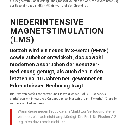
die Magnetstimulation ermöglichen, ist nachvollziehbar, warum die Vereinfachung
der Bezeichnungen lMS / hMS sinnvoll und zielführend ist.
NIEDERINTENSIVE
MAGNETSTIMULATION
(LMS)
Derzeit wird ein neues lMS-Gerät (PEMF)
sowie Zubehör entwickelt, das sowohl
modernen Ansprüchen der Benutzer-
Bedienung genügt, als auch den in den
letzten ca. 10 Jahren neu gewonnenen
Erkenntnissen Rechnung trägt.
Die kreativen Köpfe, Fachberater und Elektroniker der Prof. Dr. Fischer AG
erarbeiteten ein innovatives Konzept, das bei Markteintritt mit Sicherheit für große
Aufmerksamkeit sorgen wird.
Wann diese neuen Produkte am Markt zur Verfügung stehen,
wird derzeit noch nicht angekündigt. Die Prof. Dr. Fischer AG
legt sich dazu noch nicht fest.